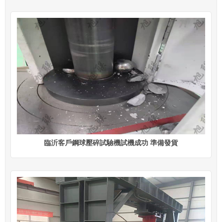
臨沂客戶鋼球壓碎試驗機試機成功 準備發貨