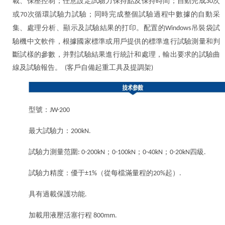
載、保壓控制；任意設定試驗力保持點及保持時間；自動完成
次
30
或
次循環試驗力試驗；同時完成整個試驗過程中數據的自動采
70
集、處理分析、顯示及試驗結果的打印。配置的
吊裝袋試
Windows
驗機中文軟件，根據國家標準或用戶提供的標準進行試驗測量和判
斷試樣的參數，并對試驗結果進行統計和處理，輸出要求的試驗曲
線及試驗報告。
客戶自備起重工具及提調架
(
)
型號：
JW-200
最大試驗力：
200kN.
試驗力測量范圍
；
；
；
四級
: 0-200kN
0-100kN
0-40kN
0-20kN
.
試驗力精度：優于
（從每檔滿量程的
起）
±1%
20%
.
具有過載保護功能
.
加載用液壓活塞行程
800mm.