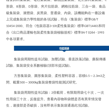
C
形袋、
形袋、
形袋、夾片拉筋袋、網格拉筋袋、三合一袋、食品
B
D
級集裝袋、液體袋、炭黑袋、普通袋、內袋。該機能夠在一臺設備
上完成集裝袋力學性能的各項試驗，符合
《集裝袋》
標準
GB/T
、符合《包裝容器
柔性集裝袋》標準
和符
10454-2000
3-10t
GBT14461
合
《出口商品運輸包裝柔性集裝袋檢驗規程》
標準
SN-T 0264 - 1993
中各項要求。
集裝袋周期性提吊試驗、加壓試驗、垂直跌落試驗、撕裂傳播
試驗、集裝袋安全系數檢驗
頂部吊提試驗
。
(
)
方形集裝袋、圓形集裝袋、柔性塑料容器，容積
～
之
0.5
2.3m3
間、載重
～
集裝袋整袋性能測試研究。
500
3000kg
集裝袋周期性提吊試驗：
倍載荷，有限期用袋七十次，一次
2
性用袋三十次，反復提升。查看內容物和袋體是否有異常情況發
生，連接部是否破損，沒有即表示集裝袋通過此項試驗。