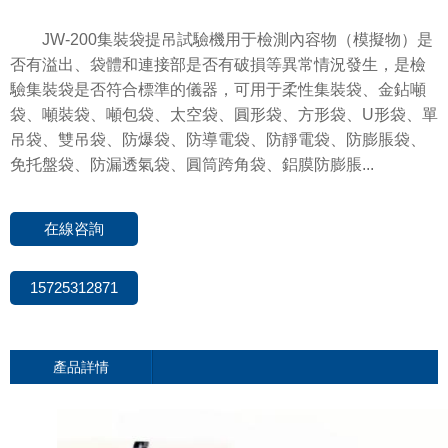
JW-200集裝袋提吊試驗機用于檢測內容物（模擬物）是
否有溢出、袋體和連接部是否有破損等異常情況發生，是檢
驗集裝袋是否符合標準的儀器，可用于柔性集裝袋、金鉆噸
袋、噸裝袋、噸包袋、太空袋、圓形袋、方形袋、U形袋、單
吊袋、雙吊袋、防爆袋、防導電袋、防靜電袋、防膨脹袋、
免托盤袋、防漏透氣袋、圓筒跨角袋、鋁膜防膨脹...
在線咨詢
15725312871
產品詳情