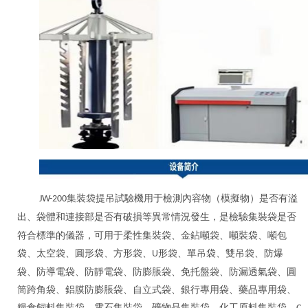
集裝袋提吊試驗機用于檢測
內容物（模擬物）是否有溢
JW-200
出、袋體和連接部是否有破損等異常情況發生
，是檢驗集裝袋是否
符合標準的儀器，可用于柔性集裝袋、金鉆噸袋、噸裝袋、噸包
袋、太空袋、圓形袋、方形袋、
形袋、單吊袋、雙吊袋、防爆
U
袋、防導電袋、防靜電袋、防膨脹袋、免托盤袋、防漏透氣袋、圓
筒跨角袋、鋁膜防膨脹袋、自立式袋、銀行專用袋、藥品專用袋、
糧食飼料集裝袋、電石集裝袋、礦物品集裝袋、化工原料集裝袋、