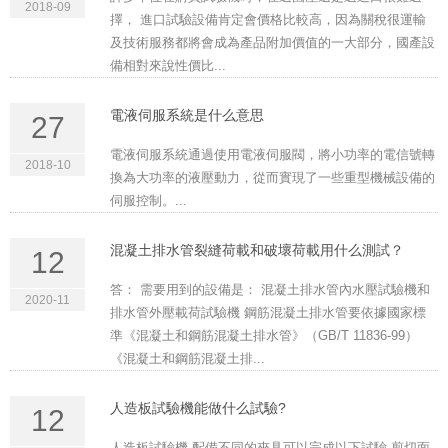
2018-09
擇， 進口試驗設備肯定會價格比較高，因為關稅很運輸
及技術服務都將會成為產品附加價值的一大部分，國產設
備相對來說性價比...
電液伺服系統是什么意思
27
電液伺服系統通過使用電液伺服閥，將小功率的電信號轉
2018-10
換為大功率的液壓動力，從而實現了一些重型機械設備的
伺服控制。...
混凝土排水管裂縫荷載和破壞荷載用什么測試？
12
答： 需要用到的設備是： 混凝土排水管內水壓試驗機和
2020-11
排水管外壓載荷試驗機 鋼筋混凝土排水管要依據國家標
準《混凝土和鋼筋混凝土排水管》（GB/T 11836-99）
《混凝土和鋼筋混凝土排...
人造板試驗機能做什么試驗?
12
人造板試驗機 配備不同的夾具可以完成以下試驗 剪切面