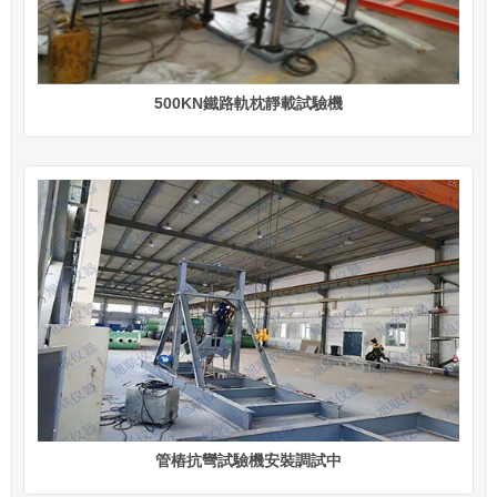
500KN鐵路軌枕靜載試驗機
管樁抗彎試驗機安裝調試中