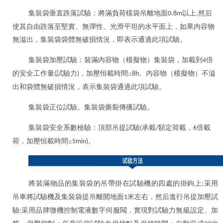
集裝袋垂直跌落試驗：將滿負荷樣袋吊離地面
以上
然后
0.8m
,
使其自由跌落至堅實、無彈性、光滑平坦的水平面上，如果內容物
無溢出，集裝袋袋體無破損情況，即表示通過此項試驗。
集裝袋加壓試驗：裝滿內容物（模擬物）集裝袋，加載到
倍
4
的安全工作量
試驗力
，加壓恒載時間≥
。內容物（模擬物）不溢
(
)
8h
出和袋體無破損情況，表示集裝袋通過此項試驗。
集裝袋正位試驗。集裝袋撕裂傳播試驗。
集裝袋安全系數檢驗：頂部吊提試驗
承載
額定荷載，
倍載
(
/
6
荷，加壓恒載時間≥
。
5min)
將裝滿物品的集裝袋的吊帶掛在試驗機的四處的掛鉤上
采用
;
吊車將試驗機及集裝袋提吊離開地面
米左右，然后進行吊提加壓試
1
驗
采用品牌微機控制電液數字伺服閥，實現對試驗力無級設定、加
: