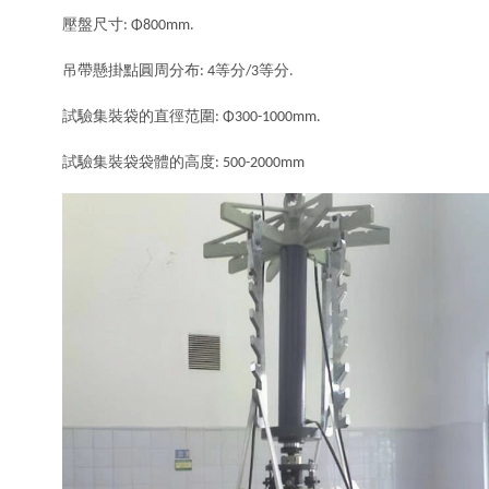
壓盤尺寸
: Φ800mm.
吊帶懸掛點圓周分布
等分
等分
: 4
/3
.
試驗集裝袋的直徑范圍
: Φ300-1000mm.
試驗集裝袋袋體的高度
: 500-2000mm