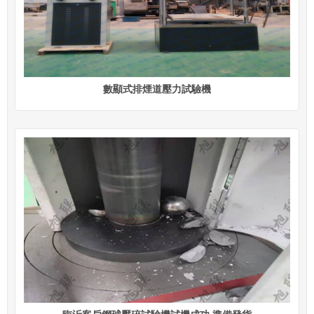
數顯式排煙道壓力試驗機