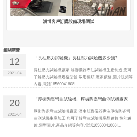
淄博客戶訂購設備現場調試
相關新聞
「長柱壓力試驗機」長柱壓力試驗機多少錢?
12
長柱壓力試驗機廠家,旭聯儀器專注試驗機生產制造,您可
2021-04
了解壓力試驗機規格型號,常用種類,廠家價格,圖片視頻等
內容,電話18560041808!...
「厚街陶瓷彎曲試驗機」厚街陶瓷彎曲測試機廠家
20
厚街陶瓷彎曲試驗機廠家,濟南旭聯儀器專注厚街陶瓷彎
2021-04
曲測試機生產加工,您可了解彎曲試驗機產品參數,性能參
數,類型圖片,產品介紹等內容,電話18560041808!...