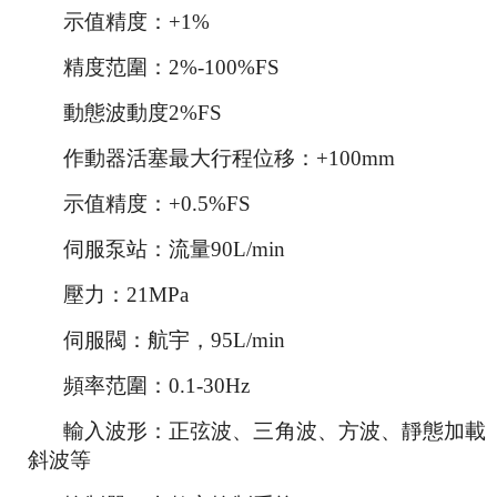
示值精度：
+1%
精度范圍：
2%-100%FS
動態波動度
2%FS
作動器活塞最大行程位移：
+100mm
示值精度：
+0.5%FS
伺服泵站：流量
90L/min
壓力：
21MPa
伺服閥：航宇，
95L/min
頻率范圍：
0.1-30Hz
輸入波形：正弦波、三角波、方波、靜態加載
斜波等