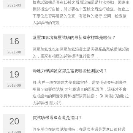
檢查試驗機是否在15秒之后后設備還是無法移動，因為主
2021-03
機開機進行自檢，所以要在十五秒之后進行檢查。檢查上
下限位是否再適當的位置，有足夠的運行 空間，檢查接
入試驗機的電源...
蒸壓加氣塊抗壓試驗的最新國家標準是哪個？
16
蒸壓加氣塊也加蒸壓加氣混凝土是需要產品完成后做試驗
2021-08
的，國家有相應的試驗標準進行指導...
籌建力學試驗室都是需要哪些檢測設備？
19
答:客戶一般在籌建力學實驗室時，需要明確要檢測哪些
2018-09
項目？做哪些試驗 才能膠適合的匹配設備，這樣才不會
造成設備的閑置浪費和機型購買錯誤； 像 萬能試驗機 拉
力試驗機 壓力試...
買試驗機選國產還是進口？
20
許多單位在購買試驗機時，在選國產還是選進口很難選
2018-09