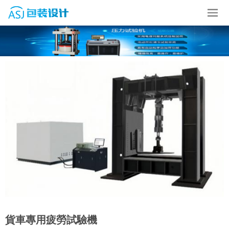
貨車專用疲勞試驗機