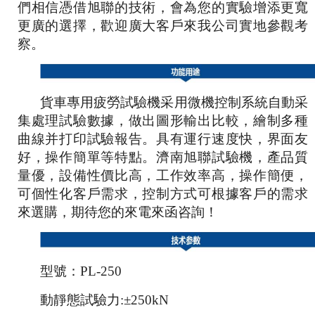
們相信憑借旭聯的技術，會為您的實驗增添更寬
更廣的選擇，
歡迎廣大客戶來我公司實地參觀考
察。
貨車專用疲勞試驗機采用微機控制系統自動采
集處理試驗數據，做出圖形輸出比較，繪制多種
曲線并打印試驗報告。具有運行速度快，界面友
好，操作簡單等特點。濟南旭聯試驗機，產品質
量優，設備性價比高，工作效率高，操作簡便，
可個性化客戶需求，控制方式可根據客戶的需求
來選購，期待您的來電來函咨詢！
型號：
PL-250
動靜態試驗力
:±250kN