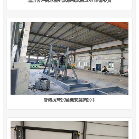
臨沂客戶鋼球壓碎試驗機試機成功 準備發貨
管樁抗彎試驗機安裝調試中